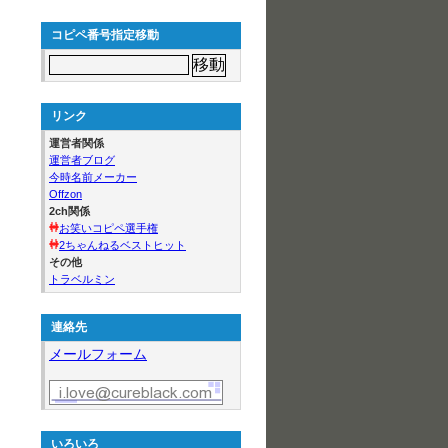
コピペ番号指定移動
リンク
運営者関係
運営者ブログ
今時名前メーカー
Offzon
2ch関係
お笑いコピペ選手権
2ちゃんねるベストヒット
その他
トラベルミン
連絡先
メールフォーム
いろいろ