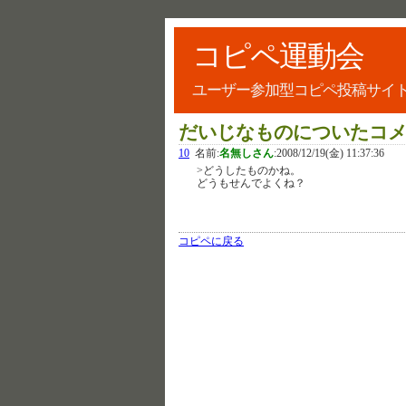
コピペ運動会
ユーザー参加型コピペ投稿サイ
だいじなものについたコ
10
名前:
名無しさん
:
2008/12/19(金) 11:37:36
>どうしたものかね。
どうもせんでよくね？
コピペに戻る