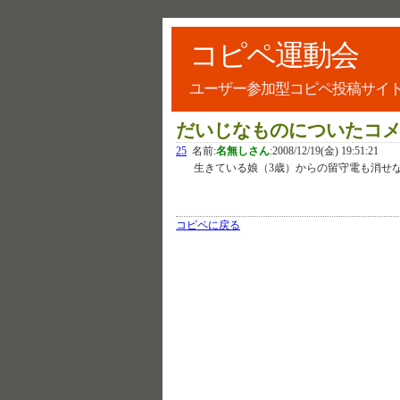
コピペ運動会
ユーザー参加型コピペ投稿サイ
だいじなものについたコ
25
名前:
名無しさん
:
2008/12/19(金) 19:51:21
生きている娘（3歳）からの留守電も消せ
コピペに戻る