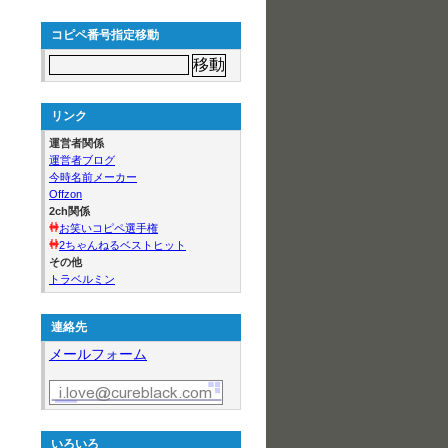
コピペ番号指定移動
リンク
運営者関係
運営者ブログ
今時名前メーカー
Offzon
2ch関係
お笑いコピペ選手権
2ちゃんねるベストヒット
その他
トラベルミン
連絡先
メールフォーム
いろいろ