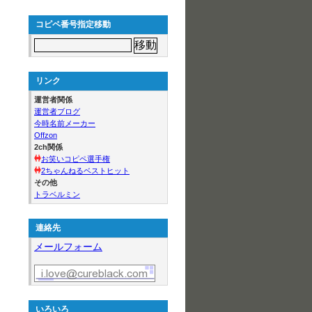
コピペ番号指定移動
リンク
運営者関係
運営者ブログ
今時名前メーカー
Offzon
2ch関係
お笑いコピペ選手権
2ちゃんねるベストヒット
その他
トラベルミン
連絡先
メールフォーム
いろいろ