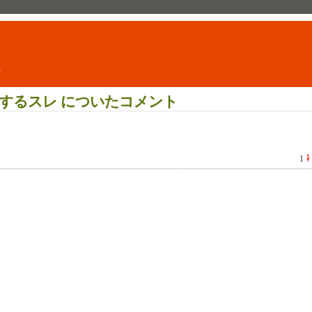
ト
するスレ についたコメント
1