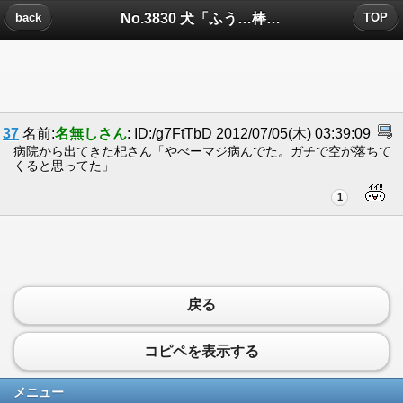
No.3830 犬「ふう…棒には当たらなかったぜ…」 についたコメント
back
TOP
37
名前:
名無しさん
: ID:/g7FtTbD 2012/07/05(木) 03:39:09
病院から出てきた杞さん「やべーマジ病んでた。ガチで空が落ちて
くると思ってた」
1
戻る
コピペを表示する
メニュー