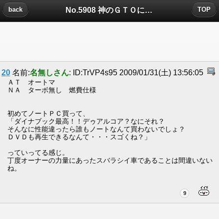
No.5908 神のＧＴＯについたコメント
back
TOP
20
名前:
名無しさん
: ID:TrVP4s95 2009/01/31(土) 13:56:05
ＡＴ オートマ
ＮＡ ターボ無し 燃費仕様
初めてノートＰＣ買って、
「ダイナブック最高！！デゥアルコア？なにそれ？
そんなに性能違ったら誰もノートなんて買わないでしょ？
ＤＶＤも再生できるなんて・・・スゴくね？」
っていってる感じ。
丁度オーナーの力量にあったスバラシイ車であることは間違いない
ね。
9