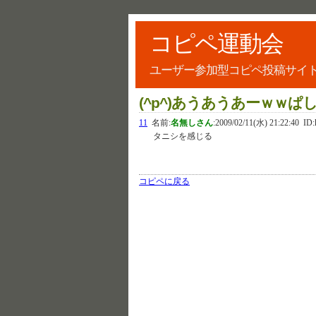
コピペ運動会
ユーザー参加型コピペ投稿サイ
(^p^)あうあうあーｗｗぱ
11
名前:
名無しさん
:
2009/02/11(水) 21:22:40
ID:
タニシを感じる
コピペに戻る