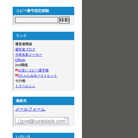
コピペ番号指定移動
リンク
運営者関係
運営者ブログ
今時名前メーカー
Offzon
2ch関係
お笑いコピペ選手権
2ちゃんねるベストヒット
その他
トラベルミン
連絡先
メールフォーム
いろいろ