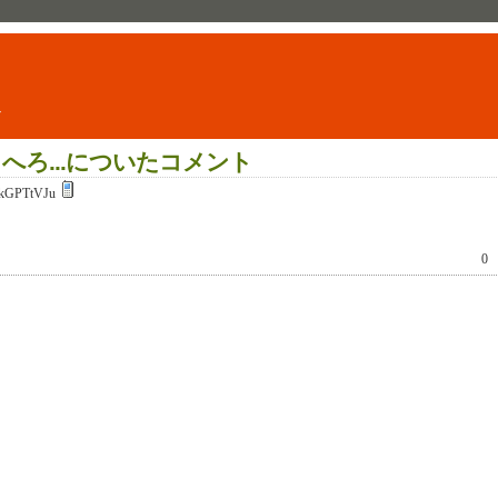
ト
しへろ...についたコメント
kGPTtVJu
0