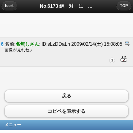
No.6173 絶 対 に 笑 っ て は い け な い ス レについたコメント
back
TOP
6
名前:
名無しさん
: ID:sLzDDaLn 2009/02/14(土) 15:08:05
画像が見れねぇ
1
戻る
コピペを表示する
メニュー