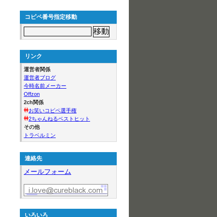
コピペ番号指定移動
リンク
運営者関係
運営者ブログ
今時名前メーカー
Offzon
2ch関係
お笑いコピペ選手権
2ちゃんねるベストヒット
その他
トラベルミン
連絡先
メールフォーム
いろいろ