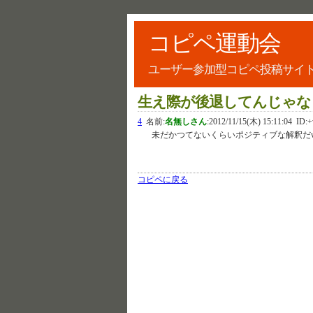
コピペ運動会
ユーザー参加型コピペ投稿サイ
生え際が後退してんじゃな
4
名前:
名無しさん
:
2012/11/15(木) 15:11:04
ID:+
未だかつてないくらいポジティブな解釈だ
コピペに戻る