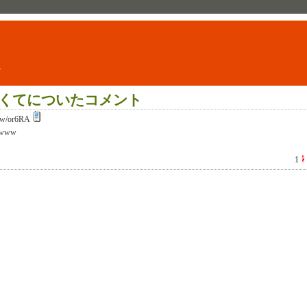
ト
くてについたコメント
w/or6RA
www
1