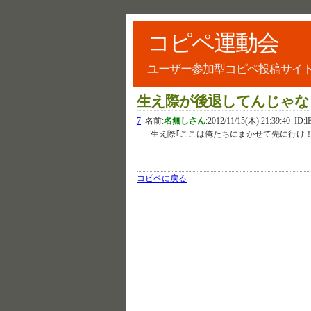
コピペ運動会
ユーザー参加型コピペ投稿サイ
生え際が後退してんじゃな
7
名前:
名無しさん
:
2012/11/15(木) 21:39:40
ID:l
生え際｢ここは俺たちにまかせて先に行け！
コピペに戻る