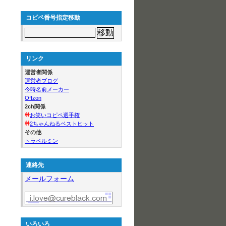
コピペ番号指定移動
リンク
運営者関係
運営者ブログ
今時名前メーカー
Offzon
2ch関係
お笑いコピペ選手権
2ちゃんねるベストヒット
その他
トラベルミン
連絡先
メールフォーム
いろいろ