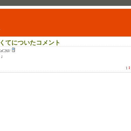
ト
くてについたコメント
EzC26J/
｣
1