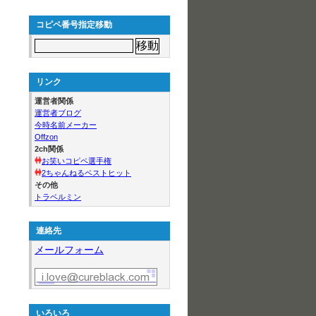
コピペ番号指定移動
リンク
運営者関係
運営者ブログ
今時名前メーカー
Offzon
2ch関係
お笑いコピペ選手権
2ちゃんねるベストヒット
その他
トラベルミン
連絡先
メールフォーム
いろいろ