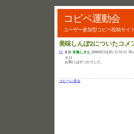
コピペ運動会
ユーザー参加型コピペ投稿サイ
美味しんぼ2についたコメ
13
名前:
名無しさん
:
2009/02/23(月) 11:55:11
ID:
※12
お前にはがっかりした
コピペに戻る