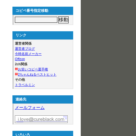
コピペ番号指定移動
リンク
運営者関係
運営者ブログ
今時名前メーカー
Offzon
2ch関係
お笑いコピペ選手権
2ちゃんねるベストヒット
その他
トラベルミン
連絡先
メールフォーム
いろいろ