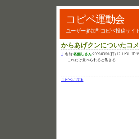
コピペ運動会
ユーザー参加型コピペ投稿サイ
からあげクンについたコ
1
名前:
名無しさん
:
2009/03/01(日) 12:11:31
ID:V
これだけ並べられると飽きる
コピペに戻る