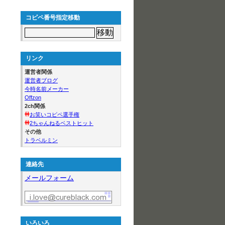
コピペ番号指定移動
リンク
運営者関係
運営者ブログ
今時名前メーカー
Offzon
2ch関係
お笑いコピペ選手権
2ちゃんねるベストヒット
その他
トラベルミン
連絡先
メールフォーム
いろいろ