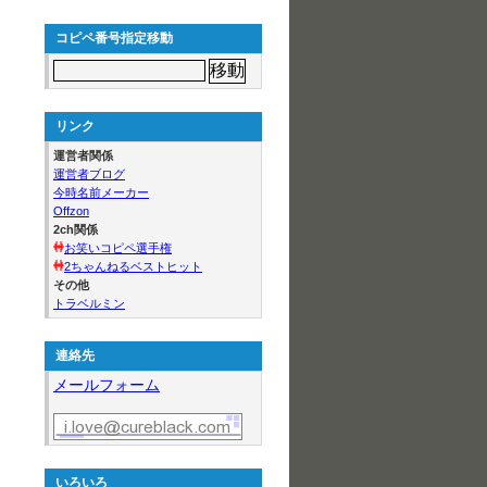
コピペ番号指定移動
リンク
運営者関係
運営者ブログ
今時名前メーカー
Offzon
2ch関係
お笑いコピペ選手権
2ちゃんねるベストヒット
その他
トラベルミン
連絡先
メールフォーム
いろいろ