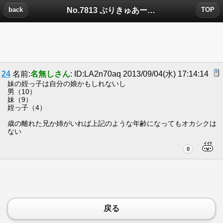
No.7813 ぷりきゅあーきゅあれもねーどー！についたコメント
back
TOP
24
名前:
名無しさん
: ID:LA2n70aq 2013/09/04(水) 17:14:14
妹の姪っ子は自分の娘かもしれないし
男（10）
妹（9）
姪っ子（4）
歳の離れた兄か姉がいれば上記のような年齢になってもオカシクは
ない
0
戻る