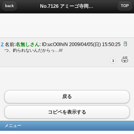
No.7126 アミーゴ寺岡についたコメント
back
TOP
2
名前:
名無しさん
: ID:ucO0lhiN 2009/04/05(日) 15:50:25
つ、釣られないんだからっ…///
3
戻る
コピペを表示する
メニュー