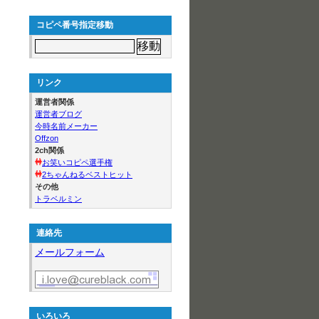
コピペ番号指定移動
リンク
運営者関係
運営者ブログ
今時名前メーカー
Offzon
2ch関係
お笑いコピペ選手権
2ちゃんねるベストヒット
その他
トラベルミン
連絡先
メールフォーム
いろいろ