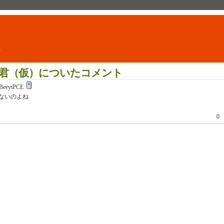
ト
君（仮）についたコメント
BeeytPCE
ないのよね
0