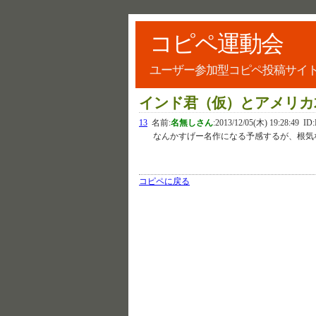
コピペ運動会
ユーザー参加型コピペ投稿サイ
インド君（仮）とアメリカ
13
名前:
名無しさん
:
2013/12/05(木) 19:28:49
ID:
なんかすげー名作になる予感するが、根気
コピペに戻る