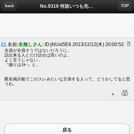
No.9319 何故いつも先に憶測に過ぎない個人攻...についたコメント
back
TOP
21
名前:
名無しさん
: ID:jNUsl5E6 2013/12/12(木) 20:00:52
全員が全員そうではないだろうに。
話出来る人とだけ話せば良いのよ。
よく言うじゃない。
『煽りはｽﾙｰ』と。
匿名掲示板でこのスレみたいな主張する人って、どうかしてると思
うわ。
0
戻る