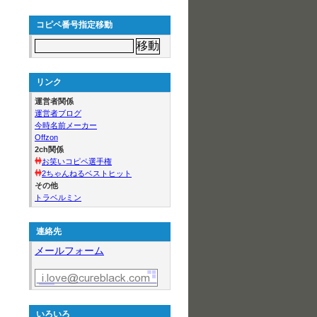
コピペ番号指定移動
リンク
運営者関係
運営者ブログ
今時名前メーカー
Offzon
2ch関係
お笑いコピペ選手権
2ちゃんねるベストヒット
その他
トラベルミン
連絡先
メールフォーム
いろいろ