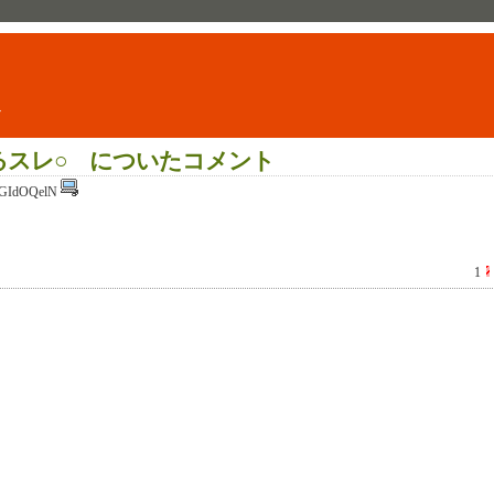
ト
るスレ○ についたコメント
GIdOQelN
1