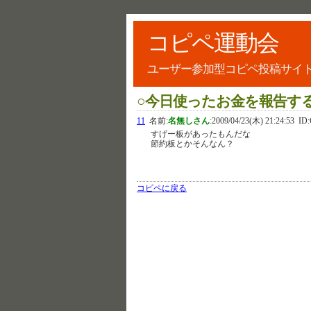
コピペ運動会
ユーザー参加型コピペ投稿サイ
○今日使ったお金を報告す
11
名前:
名無しさん
:
2009/04/23(木) 21:24:53
ID:
すげー板があったもんだな
節約板とかそんなん？
コピペに戻る