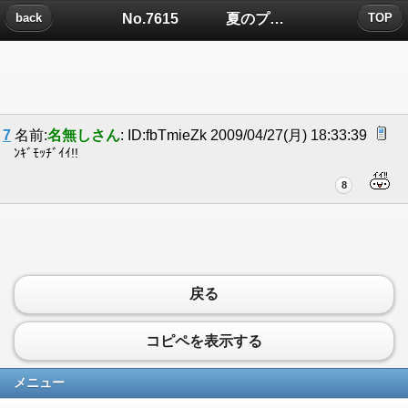
No.7615 夏のプール ↓ 人...についたコメント
back
TOP
7
名前:
名無しさん
: ID:fbTmieZk 2009/04/27(月) 18:33:39
ﾝｷﾞﾓｯﾁﾞｲｲ!!
8
戻る
コピペを表示する
メニュー