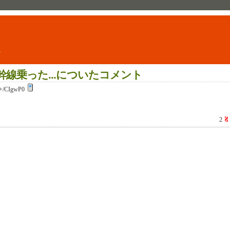
ト
線乗った...についたコメント
+/CIgwP0
2