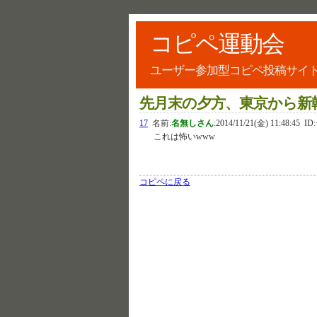
コピペ運動会
ユーザー参加型コピペ投稿サイ
先月末の夕方、東京から新幹
17
名前:
名無しさん
:
2014/11/21(金) 11:48:45
ID:
これは怖いwww
コピペに戻る