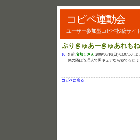
コピペ運動会
ユーザー参加型コピペ投稿サイ
ぷりきゅあーきゅあれもね
10
名前:
名無しさん
:
2009/05/10(日) 03:07:50
ID:
俺の隣は管理人で黒キュアなら寝てるだよ
コピペに戻る