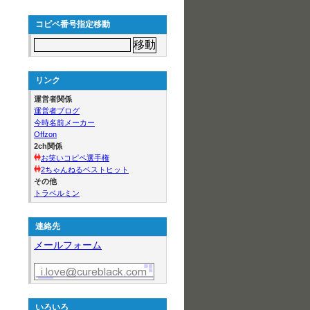
コピペ番号指定移動
リンク
運営者関係
運営者ブログ
今時名前メーカー
Offzon
2ch関係
お笑いコピペ選手権
2ちゃんねるベストヒット
その他
トラベルミン
連絡先
メールフォーム
いろいろ