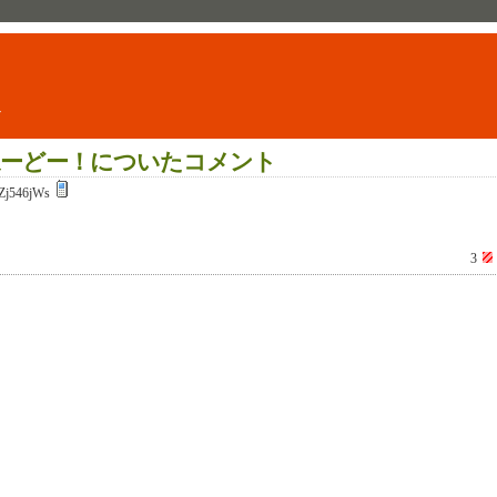
ト
ーどー！についたコメント
Zj546jWs
3