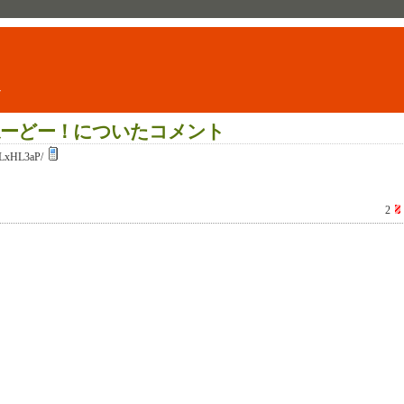
ト
ーどー！についたコメント
LxHL3aP/
2