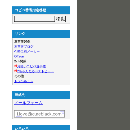
コピペ番号指定移動
リンク
運営者関係
運営者ブログ
今時名前メーカー
Offzon
2ch関係
お笑いコピペ選手権
2ちゃんねるベストヒット
その他
トラベルミン
連絡先
メールフォーム
いろいろ