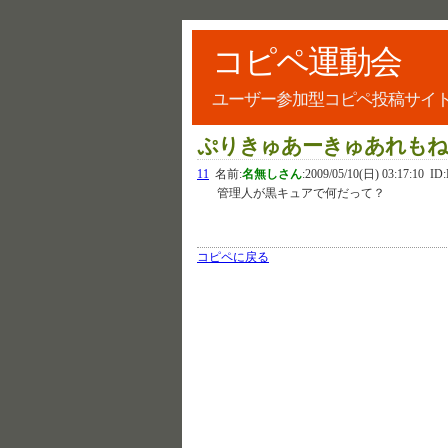
コピペ運動会
ユーザー参加型コピペ投稿サイ
ぷりきゅあーきゅあれもね
11
名前:
名無しさん
:
2009/05/10(日) 03:17:10
ID:
管理人が黒キュアで何だって？
コピペに戻る