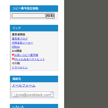
コピペ番号指定移動
リンク
運営者関係
運営者ブログ
今時名前メーカー
Offzon
2ch関係
お笑いコピペ選手権
2ちゃんねるベストヒット
その他
トラベルミン
連絡先
メールフォーム
いろいろ