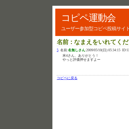
コピペ運動会
ユーザー参加型コピペ投稿サイ
名前：なまえをいれてください
5
名前:
名無しさん
:
2009/05/10(日) 05:34:15
ID:U
米4さん、ありがとう！
やっと評価押せますよー
コピペに戻る