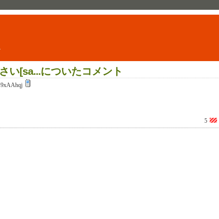
ト
[sa...についたコメント
9xAAhqj
5