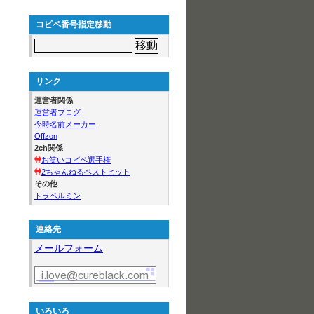
コピペ番号指定移動
リンク
運営者関係
運営者ブログ
今時名前メーカー
Offzon
2ch関係
お笑いコピペ選手権
2ちゃんねるベストヒット
その他
トラベルミン
連絡先
メールフォーム
いろいろ