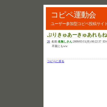
コピペ運動会
ユーザー参加型コピペ投稿サイ
ぷりきゅあーきゅあれもね
20
名前:
名無しさん
:
2009/05/11(月) 00:22:37
ID:
不覚にもww
コピペに戻る