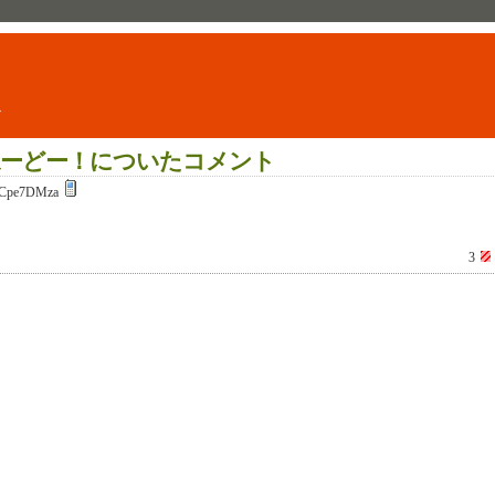
ト
ーどー！についたコメント
Cpe7DMza
3