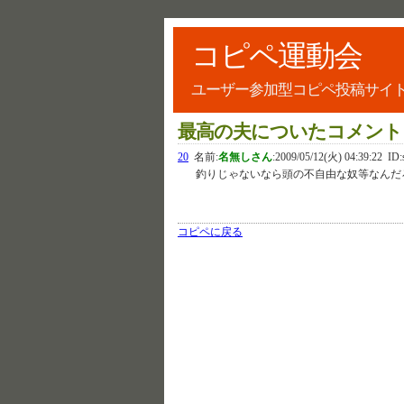
コピペ運動会
ユーザー参加型コピペ投稿サイ
最高の夫についたコメント
20
名前:
名無しさん
:
2009/05/12(火) 04:39:22
ID:
釣りじゃないなら頭の不自由な奴等なんだ
コピペに戻る