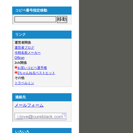
コピペ番号指定移動
リンク
運営者関係
運営者ブログ
今時名前メーカー
Offzon
2ch関係
お笑いコピペ選手権
2ちゃんねるベストヒット
その他
トラベルミン
連絡先
メールフォーム
いろいろ