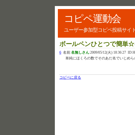
コピペ運動会
ユーザー参加型コピペ投稿サイ
ボールペンひとつで簡単☆
6
名前:
名無しさん
:
2009/05/12(火) 18:36:27
ID:
単純にほくろの数でそのあだ名でいじめら
コピペに戻る