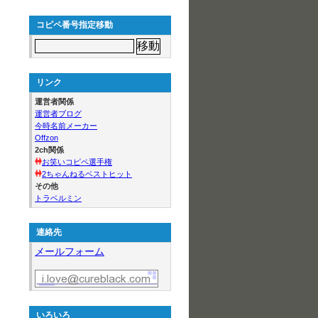
コピペ番号指定移動
リンク
運営者関係
運営者ブログ
今時名前メーカー
Offzon
2ch関係
お笑いコピペ選手権
2ちゃんねるベストヒット
その他
トラベルミン
連絡先
メールフォーム
いろいろ