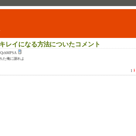
ト
キレイになる方法についたコメント
HQchMPSA
れた俺に謝れよ
1