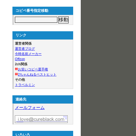
コピペ番号指定移動
リンク
運営者関係
運営者ブログ
今時名前メーカー
Offzon
2ch関係
お笑いコピペ選手権
2ちゃんねるベストヒット
その他
トラベルミン
連絡先
メールフォーム
いろいろ