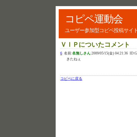
コピペ運動会
ユーザー参加型コピペ投稿サイ
ＶＩＰについたコメント
6
名前:
名無しさん
:
2009/05/15(金) 04:21:36
ID:G
きたねぇ
コピペに戻る