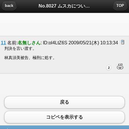
No.8027 ムスカについたコメント
back
TOP
11
名前:
名無しさん
: ID:ol4LtZ6S 2009/05/21(木) 10:13:34
判決を言い渡す。
林真須美被告、極刑に処す。
2
戻る
コピペを表示する