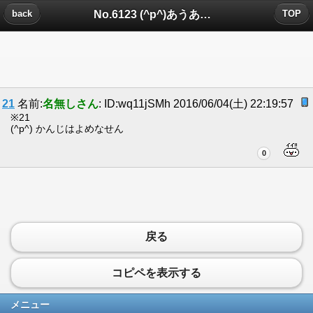
No.6123 (^p^)あうあうあーｗｗぱしへろ...についたコメント
back
TOP
21
名前:
名無しさん
: ID:wq11jSMh 2016/06/04(土) 22:19:57
※21
(^p^) かんじはよめなせん
0
戻る
コピペを表示する
メニュー