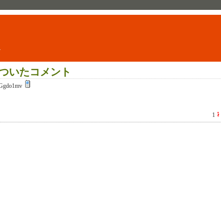
ト
ついたコメント
Ggdo1mv
1