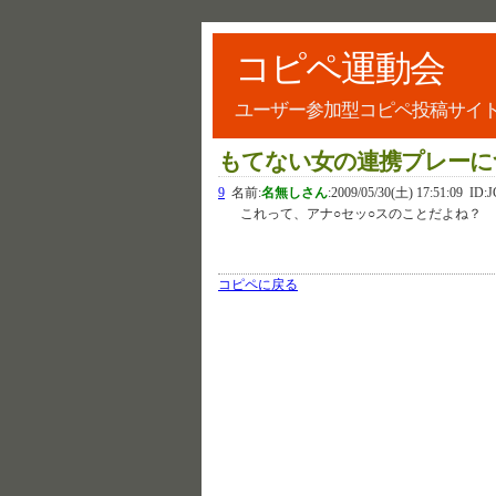
コピペ運動会
ユーザー参加型コピペ投稿サイ
もてない女の連携プレーに
9
名前:
名無しさん
:
2009/05/30(土) 17:51:09
ID:J
これって、アナ○セッ○スのことだよね？
コピペに戻る