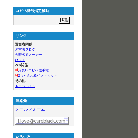
コピペ番号指定移動
リンク
運営者関係
運営者ブログ
今時名前メーカー
Offzon
2ch関係
お笑いコピペ選手権
2ちゃんねるベストヒット
その他
トラベルミン
連絡先
メールフォーム
いろいろ