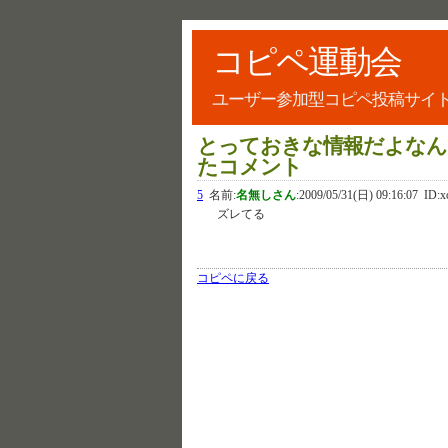
コピペ運動会
ユーザー参加型コピペ投稿サイ
とっておきな情報だよなん
たコメント
5
名前:
名無しさん
:
2009/05/31(日) 09:16:07
ID:x
ズレてる
コピペに戻る