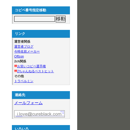
コピペ番号指定移動
リンク
運営者関係
運営者ブログ
今時名前メーカー
Offzon
2ch関係
お笑いコピペ選手権
2ちゃんねるベストヒット
その他
トラベルミン
連絡先
メールフォーム
いろいろ