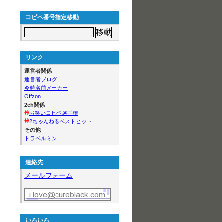
コピペ番号指定移動
リンク
運営者関係
運営者ブログ
今時名前メーカー
Offzon
2ch関係
お笑いコピペ選手権
2ちゃんねるベストヒット
その他
トラベルミン
連絡先
メールフォーム
いろいろ