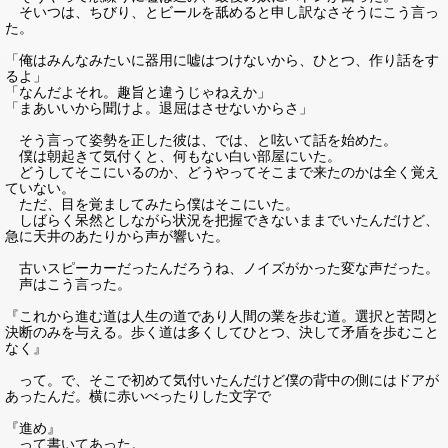
そいつは、ちびり、とビールを舐めると申し訳なさそうにこう言っ
た。
「俺はみんなみたいに器用に嘘はつけないから、ひとつ、作り話をす
るよ」
「なんだよそれ。趣旨と違うじゃねえか」
「まあいいから聞けよ。退屈はさせないからさ」
そう言って姿勢を正した彼は、では、と呟いて話を始めた。
僕は朝起きて気付くと、何もない白い部屋にいた。
どうしてそこにいるのか、どうやってそこまで来たのかは全く覚え
ていない。
ただ、目を覚ましてみたら僕はそこにいた。
しばらく呆然としながら状況を把握できないままでいたんだけど、
急に天井のあたりから声が響いた。
古いスピーカーだったんだろうね、ノイズがかった変な声だった。
声はこう言った。
『これから進む道は人生の道であり人間の業を歩む道。選択と苦悶と
決断のみを与える。歩く道は多くしてひとつ、決して矛盾を歩むこと
なく』
って。で、そこで初めて気付いたんだけど僕の背中の側にはドアが
あったんだ。横に赤いべったりした文字で
『進め』
って書いてあった。