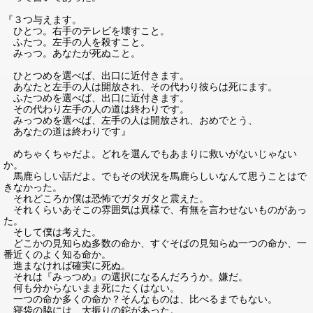
『３つ与えます。
ひとつ。右手のテレビを壊すこと。
ふたつ。左手の人を殺すこと。
みっつ。あなたが死ぬこと。
ひとつめを選べば、出口に近付きます。
あなたと左手の人は開放され、その代わり彼らは死にます。
ふたつめを選べば、出口に近付きます。
その代わり左手の人の道は終わりです。
みっつめを選べば、左手の人は開放され、おめでとう、
あなたの道は終わりです』
めちゃくちゃだよ。どれを選んでもあまりに救いがないじゃない
か。
馬鹿らしい話だよ。でもその状況を馬鹿らしいなんて思うことはで
きなかった。
それどころか僕は恐怖でガタガタと震えた。
それくらいあそこの雰囲気は異様で、有無を言わせないものがあっ
た。
そして僕は考えた。
どこかの見知らぬ多数の命か、すぐそばの見知らぬ一つの命か、一
番近くのよく知る命か。
進まなければ確実に死ぬ。
それは『みっつめ』の選択になるんだろうか。嫌だ。
何も分からないまま死にたくはない。
一つの命か多くの命か？そんなものは、比べるまでもない。
寝袋の脇には、大振りの鉈があった。