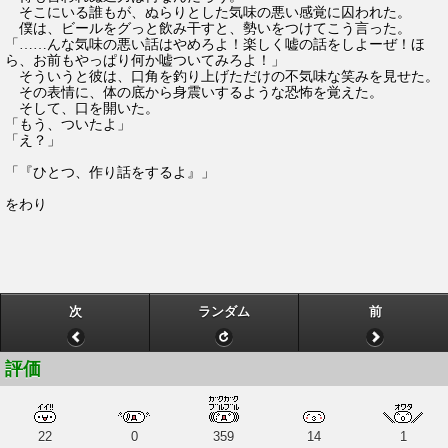
そこにいる誰もが、ぬらりとした気味の悪い感覚に囚われた。
僕は、ビールをグっと飲み干すと、勢いをつけてこう言った。
「……んな気味の悪い話はやめろよ！楽しく嘘の話をしよーぜ！ほ
ら、お前もやっぱり何か嘘ついてみろよ！」
そういうと彼は、口角を釣り上げただけの不気味な笑みを見せた。
その表情に、体の底から身震いするような恐怖を覚えた。
そして、口を開いた。
「もう、ついたよ」
「え？」
「『ひとつ、作り話をするよ』」
をわり
次
ランダム
前
評価
22
0
359
14
1