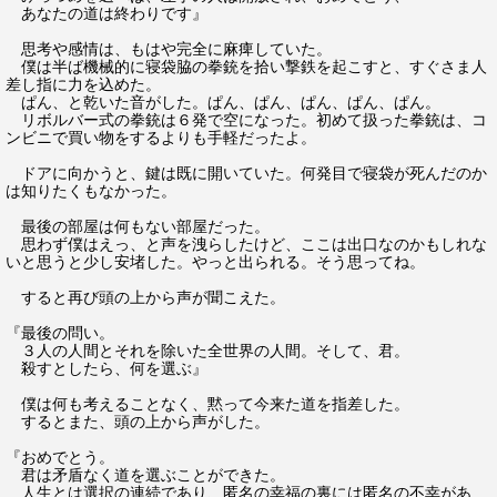
あなたの道は終わりです』
思考や感情は、もはや完全に麻痺していた。
僕は半ば機械的に寝袋脇の拳銃を拾い撃鉄を起こすと、すぐさま人
差し指に力を込めた。
ぱん、と乾いた音がした。ぱん、ぱん、ぱん、ぱん、ぱん。
リボルバー式の拳銃は６発で空になった。初めて扱った拳銃は、コ
ンビニで買い物をするよりも手軽だったよ。
ドアに向かうと、鍵は既に開いていた。何発目で寝袋が死んだのか
は知りたくもなかった。
最後の部屋は何もない部屋だった。
思わず僕はえっ、と声を洩らしたけど、ここは出口なのかもしれな
いと思うと少し安堵した。やっと出られる。そう思ってね。
すると再び頭の上から声が聞こえた。
『最後の問い。
３人の人間とそれを除いた全世界の人間。そして、君。
殺すとしたら、何を選ぶ』
僕は何も考えることなく、黙って今来た道を指差した。
するとまた、頭の上から声がした。
『おめでとう。
君は矛盾なく道を選ぶことができた。
人生とは選択の連続であり、匿名の幸福の裏には匿名の不幸があ