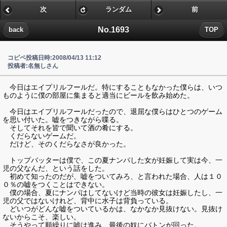
次
ランダム
前
No.1693
back
TOP
コピペ投稿日時:2008/04/13 11:12
投稿者:名無しさん
今日はエイプリルフールだ。特にすることもなかった僕らは、いつ
ものように僕の部屋に集まると適当にビールを飲み始めた。
今日はエイプリルフールだったので、退屈な僕らはひとつのゲーム
を思い付いた。嘘をつきながら喋る。
そしてそれを皆で聞いて酒の肴にする。
くだらないゲームだ。
だけど、そのくだらなさが良かった。
トップバッターは僕で、この夏ナンパした女が妊娠して実は今、一
児の父なんだ、という話をした。
初めて知ったのだが、嘘をついてみろ、と言われた場合、人は１０
０％の嘘をつくことはできない。
僕の場合、夏にナンパはしてないけど当時の彼女は妊娠したし、一
児の父ではないけれど、背中に水子は背負っている。
どいつがどんな嘘をついているかは、なかなか見抜けない。見抜け
ないからこそ、楽しい。
そうやって順繰りに嘘は進み、最後の奴にバトンが回った。