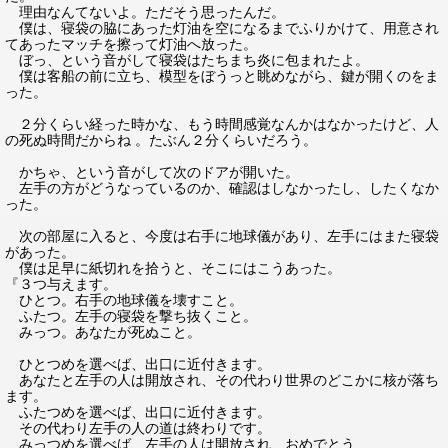
理由なんてないよ。ただそう思ったんだ。
僕は、寝袋の脇にあった灯油を空になるまでふりかけて、用意され
てあったマッチを擦って灯油へ放った。
ぼっ、という音がして寝袋はたちまち炎に包まれたよ。
僕は客船の前に立ち、模型をぼうっと眺めながら、鍵が開くのをま
った。
２分くらい経った時かな、もう時間感覚なんかはなかったけど、人
の死ぬ時間だからね 。たぶん２分くらいだろう。
かちゃ、という音がして次のドアが開いた。
左手の方がどうなっているのか、確認はしなかったし、したくなか
った。
次の部屋に入ると、今度は右手に地球儀があり、左手にはまた寝袋
があった。
僕は足早に紙切れを拾うと、そこにはこうあった。
『３つ与えます。
ひとつ。右手の地球儀を壊すこと。
ふたつ。左手の寝袋を撃ち抜くこと。
みっつ。あなたが死ぬこと。
ひとつめを選べば、出口に近付きます。
あなたと左手の人は開放され、その代わり世界のどこかに核が落ち
ます。
ふたつめを選べば、出口に近付きます。
その代わり左手の人の道は終わりです。
みっつめを選べば、左手の人は開放され、おめでとう、