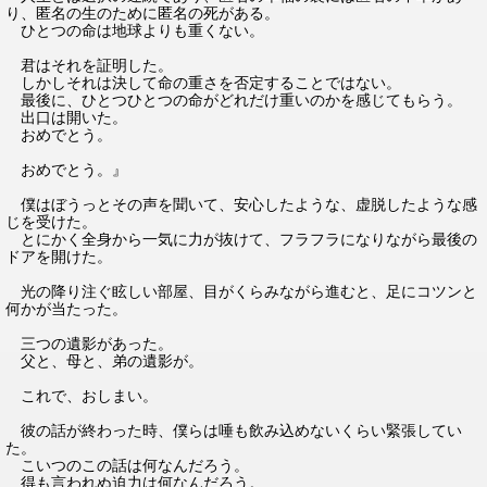
り、匿名の生のために匿名の死がある。
ひとつの命は地球よりも重くない。
君はそれを証明した。
しかしそれは決して命の重さを否定することではない。
最後に、ひとつひとつの命がどれだけ重いのかを感じてもらう。
出口は開いた。
おめでとう。
おめでとう。』
僕はぼうっとその声を聞いて、安心したような、虚脱したような感
じを受けた。
とにかく全身から一気に力が抜けて、フラフラになりながら最後の
ドアを開けた。
光の降り注ぐ眩しい部屋、目がくらみながら進むと、足にコツンと
何かが当たった。
三つの遺影があった。
父と、母と、弟の遺影が。
これで、おしまい。
彼の話が終わった時、僕らは唾も飲み込めないくらい緊張してい
た。
こいつのこの話は何なんだろう。
得も言われぬ迫力は何なんだろう。