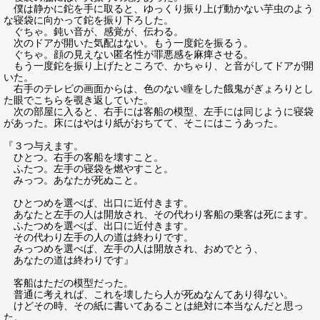
僕は静かに鉈を手に取ると、ゆっくり振り上げ動かない芋虫のよう
な寝袋に向かって鉈を振り下ろした。
ぐちゃ。鈍い音が、感覚が、伝わる。
次のドアが開いた気配はない。もう一度鉈を振るう。
ぐちゃ。顔の見えない匿名性が罪悪感を麻痺させる。
もう一度鉈を振り上げたところで、かちゃり、と音がしてドアが開
いた。
右手のテレビの画面からは、色のない瞳をした餓鬼がぎょろりとし
た眼でこちらを覗き返していた。
次の部屋に入ると、右手には客船の模型、左手には同じように寝袋
があった。床にはやはり紙がおちてて、そこにはこうあった。
『３つ与えます。
ひとつ。右手の客船を壊すこと。
ふたつ。左手の寝袋を燃やすこと。
みっつ。あなたが死ぬこと。
ひとつめを選べば、出口に近付きます。
あなたと左手の人は開放され、その代わり客船の乗客は死にます。
ふたつめを選べば、出口に近付きます。
その代わり左手の人の道は終わりです。
みっつめを選べば、左手の人は開放され、おめでとう、
あなたの道は終わりです』
客船はただの模型だった。
普通に考えれば、これを壊したら人が死ぬなんてあり得ない。
けどその時、その紙に書いてあることは絶対に本当なんだと思っ
た。