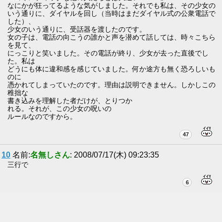
なにかが狂ってるような気がしました。それでも私は、その少女の
いう通りに、ダイヤルを回し（当時はまだダイヤル式の公衆電話で
した）、
少女のいう通りに、受話器を渡したのです。
女の子は、電話の向こうの誰かと声を潜めて話しては、時々こちら
を見て、
にっこりと笑いました。その電話が終り、少女が去った直後でし
た。私は
どうにも体に違和感を感じていました。何か途方も無く恐ろしいも
のに
憑かれてしまっていたのです。理由は説明できません。しかしこの
稚拙な
書き込みを理解した者だけが、とりつか
れる。それが、この少女の呪いの
ルールなのですから。
47
10
名前:
名無しさん
: 2008/07/17(木) 09:23:35
三行で
6