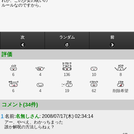
れが、この少女の呪いの
ルールなのですから。
次
ランダム
前
評価
6
4
136
10
8
6
4
19
62
削除希望
コメント(34件)
1
名前:
名無しさん
: 2008/07/17(木) 02:34:14
アー、やべえ、わかっちまった
誰か解呪の方法しらねぇ？