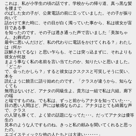
これは、私が小学生の頃の話です。学校からの帰り道、真っ黒な髪
を腰まで
のばした女の子が、公衆電話の前に立っていました。その子が振り
向いて
話かけて来た時に、その目が白く濁っていた事から、私は彼女が盲
目である事
を知ったのです。その子は透き通った声で言いました「美加ちゃ
ん、お葬式の
最中に悪いんだけど、私の代わりに電話をかけてくれる？」わたし
は（何か
誤解されてるな）と思い乍らも、そこは突っ込まずに、それよりも
彼女が何故
まよう事なく私の名前を言い当てたのか、知りたいと思いました。
「どこか
で、会ったかしら？」すると彼女はクスクスと可笑しそうに笑い、
本を
読むように饒舌に語り始めたのです。「クラスが違うから、知らな
くても
無理はないけど、アナタの同級生よ。貴方は一組で私は六組。廊下
の端
と端ですものね。でも私は、ずっと前からアナタを知っていた･･･。
目の悪い人間ほど、声には敏感なものよ。アナタはとても綺麗な声
で、クラス
の人望も厚くて、よく皆の話題になってた･･･。だってアナタは優等
生の
見本のような人ですものね。きっと私の頼みを聞いてくれると思っ
たの。
エゴイスティックな他の人たちとは大違い･･････」