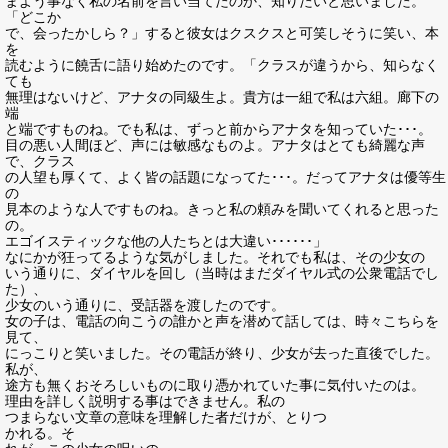
まよう事なく私の名前を言い当てたのか、知りたいと思いました。
「どこか
で、会ったかしら？」すると彼女はクスクスと可笑しそうに笑い、本
を
読むように饒舌に語り始めたのです。「クラスが違うから、知らなく
ても
無理はないけど、アナタの同級生よ。貴方は一組で私は六組。廊下の
端
と端ですものね。でも私は、ずっと前からアナタを知っていた･･･。
目の悪い人間ほど、声には敏感なものよ。アナタはとても綺麗な声
で、クラス
の人望も厚くて、よく皆の話題になってた･･･。だってアナタは優等生
の
見本のような人ですものね。きっと私の頼みを聞いてくれると思った
の。
エゴイスティックな他の人たちとは大違い･･････」
なにかが狂ってるような気がしました。それでも私は、その少女の
いう通りに、ダイヤルを回し（当時はまだダイヤル式の公衆電話でし
た）、
少女のいう通りに、受話器を渡したのです。
女の子は、電話の向こうの誰かと声を潜めて話しては、時々こちらを
見て、
にっこりと笑いました。その電話が終り、少女が去った直後でした。
私が、
途方も無くおそろしいものに取り憑かれていた事に気付いたのは。
理由を詳しく説明する事はできません。私の
つまらない文章の意味を理解した者だけが、とりつ
かれる。そ