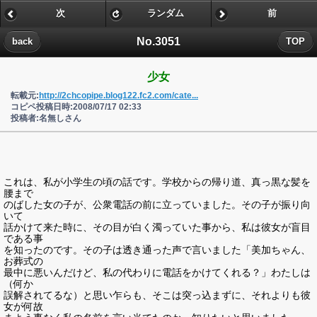
次
ランダム
前
No.3051
back
TOP
少女
転載元:
http://2chcopipe.blog122.fc2.com/cate...
コピペ投稿日時:2008/07/17 02:33
投稿者:名無しさん
これは、私が小学生の頃の話です。学校からの帰り道、真っ黒な髪を
腰まで
のばした女の子が、公衆電話の前に立っていました。その子が振り向
いて
話かけて来た時に、その目が白く濁っていた事から、私は彼女が盲目
である事
を知ったのです。その子は透き通った声で言いました「美加ちゃん、
お葬式の
最中に悪いんだけど、私の代わりに電話をかけてくれる？」わたしは
（何か
誤解されてるな）と思い乍らも、そこは突っ込まずに、それよりも彼
女が何故