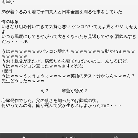
も早い
弟が着ぐるみを着て子門真人と日本全国を周る仕事をしていた
俺の印象
いきなり組み付いてきて気持ち悪い ゲンコツいてぇよ糞オヤジ くせぇ
よ
いつも馬鹿にしてきやがって大きくなったら見返してやる 酒飲みすぎ
だろ・・・JK
うはｗｗｗｗｗｗｗパソコン壊れたｗｗｗｗｗｗｗｗ動かねぇｗｗｗ
ｗｗｗｗｗｗ
うお！親父が来たぞ。病気だから寝てればいいのに。んなるほど。
うはｗｗパソコン直ったｗｗｗさすがだな
↓翌日
うはｗｗｗうぇうぇうぇｗｗｗｗｗ英語のテスト分からんｗｗｗん？
先生どうしたｗｗｗｗ
え？ 容態が急変？
心臓発作でした。父の凄さを知ったのは葬式の後。
何やってんの俺。俺が死んで父が生きればよかったのに・・・