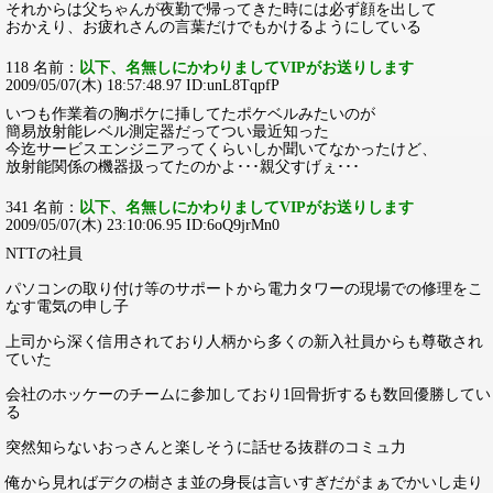
それからは父ちゃんが夜勤で帰ってきた時には必ず顔を出して
おかえり、お疲れさんの言葉だけでもかけるようにしている
118 名前：
以下、名無しにかわりましてVIPがお送りします
2009/05/07(木) 18:57:48.97 ID:unL8TqpfP
いつも作業着の胸ポケに挿してたポケベルみたいのが
簡易放射能レベル測定器だってつい最近知った
今迄サービスエンジニアってくらいしか聞いてなかったけど、
放射能関係の機器扱ってたのかよ･･･親父すげぇ･･･
341 名前：
以下、名無しにかわりましてVIPがお送りします
2009/05/07(木) 23:10:06.95 ID:6oQ9jrMn0
NTTの社員
パソコンの取り付け等のサポートから電力タワーの現場での修理をこ
なす電気の申し子
上司から深く信用されており人柄から多くの新入社員からも尊敬され
ていた
会社のホッケーのチームに参加しており1回骨折するも数回優勝してい
る
突然知らないおっさんと楽しそうに話せる抜群のコミュ力
俺から見ればデクの樹さま並の身長は言いすぎだがまぁでかいし走り