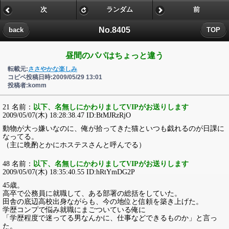
次
ランダム
前
No.8405
back
TOP
昼間のパパはちょっと違う
転載元:
ささやかな楽しみ
コピペ投稿日時:2009/05/29 13:01
投稿者:komm
21 名前：
以下、名無しにかわりましてVIPがお送りします
2009/05/07(木) 18:28:38.47 ID:BtMJRzRjO
動物が大っ嫌いなのに、俺が拾ってきた猫といつも戯れるのが日課に
なってる。
（主に晩酌とかにホステスさんと呼んでる）
48 名前：
以下、名無しにかわりましてVIPがお送りします
2009/05/07(木) 18:35:40.55 ID:hRtYmDG2P
45歳。
高卒で公務員に就職して、ある部署の総括をしていた。
田舎の底辺高校出身ながらも、今の地位と信頼を築き上げた。
学歴コンプで悩み就職にまごついている俺に
「学歴程度で迷ってる男なんかに、仕事などできるものか」と言っ
た。