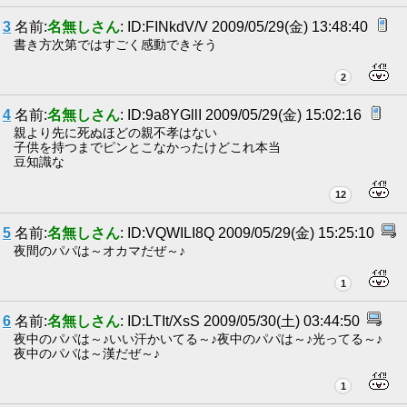
3
名前:
名無しさん
: ID:FINkdV/V 2009/05/29(金) 13:48:40
書き方次第ではすごく感動できそう
2
4
名前:
名無しさん
: ID:9a8YGllI 2009/05/29(金) 15:02:16
親より先に死ぬほどの親不孝はない
子供を持つまでピンとこなかったけどこれ本当
豆知識な
12
5
名前:
名無しさん
: ID:VQWILI8Q 2009/05/29(金) 15:25:10
夜間のパパは～オカマだぜ～♪
1
6
名前:
名無しさん
: ID:LTIt/XsS 2009/05/30(土) 03:44:50
夜中のパパは～♪いい汗かいてる～♪夜中のパパは～♪光ってる～♪
夜中のパパは～漢だぜ～♪
1