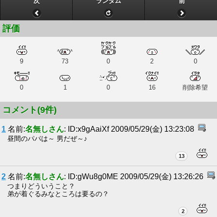
次
ランダム
前
評価
9
73
0
2
0
0
1
0
16
削除希望
コメント(9件)
1
名前:
名無しさん
: ID:x9gAaiXf 2009/05/29(金) 13:23:08
昼間のパパは～ 男だぜ～♪
13
2
名前:
名無しさん
: ID:gWu8g0ME 2009/05/29(金) 13:26:26
つまりどういうこと？
弟が着ぐるみなところは要るの？
2