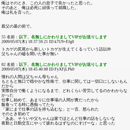
俺はそのとき、この人の息子で良かったと思った。
そのあと、俺は必死に頑張って就職した。
俺は礼を言った。
親父の墓の前で。
55 名前：
以下、名無しにかわりましてVIPがお送りします
2009/05/07(木) 18:37:59.21 ID:k7U9+Efg0
トカゲの尻尾から新しいトカゲが生えてくるっていう話以外
父ちゃんの嘘を聞いた事が無い
82 名前：
以下、名無しにかわりましてVIPがお送りします
2009/05/07(木) 18:45:40.08 ID:FyXFjLPk0
憧れの人間は父ちゃん母ちゃん
もともと無口で穏やかな性格で、仕事に関しては一切口にしないもん
だから
実際自分で働くようになるまで、どれくらい苦労してるのかわからな
かった
仕事し始めて、あまりに仕事場の人間が糞だったから
飯食ってる時に愚痴ってたら
「家にまで仕事の話を持ち込むな」と一言、怒られた
そのとき初めて
「ああ、そういや父ちゃんは家でほとんど仕事の話をしないな
夜勤と日勤交互にやって疲れるはずなのにすげーな」と思った