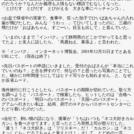
のだろうか？なんだか義理も人情もない標語でむなしくなった。
「とびだす とびだす とびがえる 大きな車にペッチャンコ」。
○お盆で帰省中の実家で。食事中、笑った拍子でひいばあちゃんの入れ
歯が飛びたした。みんな「うわっ…」てひいてしまったのに、三歳の
甥だけが「おばあちゃん、すごーい。目玉も出して」と喜んでいた。
「いまのいままで『インパク』って静岡県のどこかでやってると思っ
てたよ」と友人に話したら、「馬鹿ねえ、幕張よ」と言われた。
※「インパク」…インターネット博覧会。2001年12月31日までとある
URLにて。（現在は終了）
○先日パスポートの申請にいきました。受付のおばさんが「本当にこれ
でいいのね？」と念を押すので、何なの？と思ったら写真のことでし
た。確かに10年間使うにしてはヒドイ写りかも知れません…と、なぜ
か反省ムード。
海外旅行に行こうとしたら、パスポートの期限が切れていた。取り方
を調べようと「パスポート」で検索したら、ヒットしたのは「合格へ
のパスポート」「明日へのパスポート」「天国へのパスポート」…。
グアムへ行きたい私は、結局、府庁のＨＰからパスポートセンターに
たどり着いたのだった。
○会社で、飼い猫の話になり、後輩が「うちはいつも『ネコ大好きカル
カン』を食べさせてます」と言ったところ突然上司が怒りだした。
「違う！『ネコ大好き』は「フリスキー」だ！「カルカン」は『ネコ
まっしぐら』だろ？ちゃんと覚えとけ！」そして、とどめの一言。