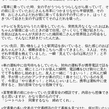
○電車に乗っていた時、女の子がうつらうつらしながら座っていて、そ
の前に立っていたおじさんも吊革につかまりながら半寝状態。その
時、おじさんのよだれが前に座ってる女の子の手にポット。はっ！と
きづいて起きた女の子は慌ててそのよだれを吸った。
○テレビを見ながらうたた寝をしていたら、突然先月なくなったおばあ
ちゃんが最後に会ったときの姿で出現。びっくりして飛び起きたら、
生前おばあちゃんが大好きだった織田裕二さんが世界陸上の司会をし
ていた。そんなに大好きだったんだあ。
○つい先日、買い物をしようと駅周辺を歩いていると、似た感じのおば
あちゃんが３人、横断歩道をこちらへ渡ってきました。３人は、それ
ぞれ卒塔婆を抱えていました。一瞬「見えているのは私だけ？」と不
安になってしまいました。
○車の運転中に信号待ちをしていたら、対向の運転手が携帯電話で話を
していました。横にミニパトが並んだ瞬間、電話機をひげ剃りに見た
てて手を動かし始めました。友人と一緒に「うまいっ！」と叫んだ瞬
間、手が滑ったのかアンテナが鼻の穴に！痛そうにしているのを見
て、今度は「やり過ぎっ！」と叫んじゃいました。携帯は運転中に使
用すると、別の意味でかなり危険ですな。
○某警察署の前にかかっていた交通安全の標語です。内容から想像でき
ると思いますが、かなり昔のものです。
「シートベルト 同乗するなら 締めてくれ」。
○交通量の多い交差点で交通標語の立て看板を見つけた。何が言いたい