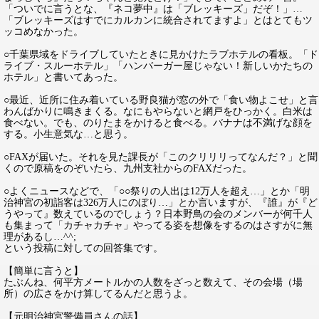
「ついでに言うとな、『ネコ夢中』は「ブレッキーズ」だぞ！」…
「ブレッキーズはすでにカルカンに統合されてますよ」とはとてもツ
ッコめなかった。
○千葉県域をドライブしていたときに見かけたラブホテルの看板。「ド
ライブ・スルーホテル」「ハンバーガー屋じゃない！新しいかたちの
ホテル」と書いてあった。
○最近、近所に住み着いている野良猫が窓の外で「食い物よこせ」と言
わんばかりに鳴きまくる。なにもやらないと網戸をひっかく。白米は
食べない。でも、のりたまをかけると食べる。バナナは不満げな顔を
する。小生意気な…と思う。
○FAXが届いた。それを見た課長が「このクリリリってなんだ？」と聞
くので原稿をのぞいたら、九州支社からのFAXだった。
○よくニュースなどで、「○○祭りの人出は12万人を超え…」とか「明
治神宮の初詣客は326万人にのぼり…」とか言いますが、『誰』が『ど
うやって』数えているのでしょう？日本野鳥の会のメンバーが何千人
も集まって「カチャカチャ」やってる姿を想像をするのはさすがに無
理があるし…^^;
という投稿に対しての回答集です。
【簡単に言うと】
たぶんね、何平方メートルかの人数をざっと数えて、その会場（場
所）の広さをかけ算してるんだと思うよ。
【元明治神宮警備員さんの話】