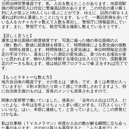
元明治神宮警備員です。私、人出を数えたことがあります。JR原宿駅
側の明治神宮入口付近に警備員詰所があります。この付近の通り横１
列に人が並ぶと100人くらい並ぶことができ、ゆえに、詰所の前を１人
通れば約100人通過したことになります。もって、一番詰所側を歩いて
いる人をカチャカチャ数えて人数を算出し、警視庁に情報提供してい
ます。また、警視庁でも、航空写真を撮影し数えているそうです。
【詳しく言うと】
通常は単位面積の密度積算です。写真に撮った物の単位面積の人
（物）数の、数値に総面積を積算して、時間推移による変化値の係数
と、時間を積算します。時間推移による変化値は、単位時間毎定点測
定の手法で行い、過去に行った測定の変化値に、基づかれる場合が多
いと思われます。物や人間が移動する場合は出入り口での、流動量測
定のデータも加えます。後は統計用プログラムで修 正をすれば完了で
す。
【もっとテキトーな数え方】
地方自治体の職員です。その答えは「適当」です。多くは希望が入っ
ていますが、３割４割当たり前って感じで水増しされてますよう。特
に自治体主催のものは、首長のメンツも加算されますので。
関東の某県警で働いていました。係長が、「去年の人出は12万人…だ
ったよな。今年は去年よりちょっと多い感じがする。13万人くらいで
いいかな。はい、本部に連絡して」と言っていました。ここの県警だ
けかなあ。
私は仕事柄（ＴＶカメラマン）何度か人出の数が解る瞬間に立ち会っ
た事があります。そのやり取りを再現すると、こんな具合でした。