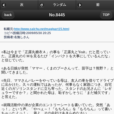
次
ランダム
前
No.8445
back
TOP
転載元:
http://www.salchu.net/mag/part15.html
コピペ投稿日時:2009/05/30 20:25
投稿者:名無しさん
○私は今まで「正露丸糖衣Ａ」の事を「正露丸とYeah」だと思ってい
た。正露丸のＣＭを見るたび「インパクトを大事にしているんだな」
と信じていた。
○ある日娘が突然「ママー，くまのプーさんって、苗字は？熊野？」と
聞いてきました。
○先日、ママさんバレーをやっている母は、友人の車を借りてドライブ
に出かけた。久々の運転ではあったが、何事もなく家路につき、自宅
近くのガソリンスタンドに立ち寄った。スタンドのお兄さんに「レギ
ュラーですか？」と聞かれた母は、恥ずかしそうに「まだ補欠です」
と答えた。
○就職活動中の弟が企業のエントリーシートを書いていた。突然「あ
っ！」という声。「やべぇ～！『もちろん』を『もろちん』って書い
ちゃったよっ！」…弟よ、その会社はあきらめなさい…。