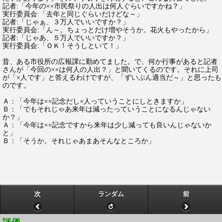
記者:「今年の××市民祭りの人出は何人ぐらいですかね？」
実行委員会:「去年と同じぐらいだけどな～」
記者:「じゃぁ、３万人でいいですか？」
実行委員会:「ん～。ちょっとだけ増やそうか。花火もやったから」
記者:「じゃあ、５万人でいいですか？」
実行委員会:「ＯＫ！そうしといて！」
昔、ある市役所の広報課に勤めてました。で、何か行事があると記者
さんが「今回の××は何人の人出？」と聞いてくるのです。それに上司
が「×人です」と答えるわけですが、「ずいぶん適当だ～」と思ったも
のです。
Ａ：「今年は××記念だし×人っていうことにしときますか」
Ｂ：「でもそれじゃあ来年は減ったっていうことになるんじゃない
か？」
Ａ：「今年は××記念ですから来年は少し減っても良いんじゃないか
と」
Ｂ：「そうか。それじゃあまあそんなところか」
次
ランダム
前