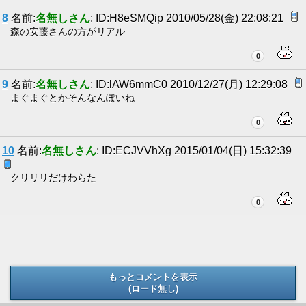
8
名前:
名無しさん
: ID:H8eSMQip 2010/05/28(金) 22:08:21
森の安藤さんの方がリアル
0
9
名前:
名無しさん
: ID:lAW6mmC0 2010/12/27(月) 12:29:08
まぐまぐとかそんなんぽいね
0
10
名前:
名無しさん
: ID:ECJVVhXg 2015/01/04(日) 15:32:39
クリリリだけわらた
0
もっとコメントを表示
(ロード無し)
(ロード無し)