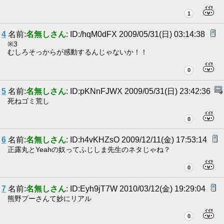
1
4
名前:
名無しさん
: ID:/hqM0dFX 2009/05/31(日) 03:14:38
※3
むしろそっからが感動するんじゃないか！！
0
5
名前:
名無しさん
: ID:pKNnFJWX 2009/05/31(日) 23:42:36
死ねゴミ荒し
0
6
名前:
名無しさん
: ID:h4vKHZsO 2009/12/11(金) 17:53:14
正露丸とYeahの奴ってふじしま先生のネタじゃね？
0
7
名前:
名無しさん
: ID:Eyh9jT7W 2010/03/12(金) 19:29:04
熊野プーさんて妙にリアル
0