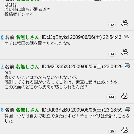
ははは
若い時は誰もが通る道さ
投稿者ドンマイ
12
6
名前:
名無しさん
: ID:JJqEhykd 2009/06/06(土) 22:54:43
オチに韓国の話を聞きたかったなw
13
7
名前:
名無しさん
: ID:M2D3r5z3 2009/06/06(土) 23:09:29
※１
言いたいことはわからないでもないが、
感謝してくれる国がいるってことは、素直に受け止めようや。
この文面のどこから皮肉が感じられるんだ？
144
8
名前:
名無しさん
: ID:Jd03YzB0 2009/06/06(土) 23:18:59
韓国：ウリは自力で独立できたはずだ！チョッパリは余計なことを
した
25