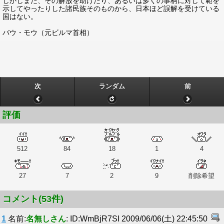
しかしまた、その解放を助けたり、あるいは多くの事柄に対して範を
示してやったりした諸民族そのものから、日本ほど誤解を受けている
国はない。
バウ・モウ（元ビルマ首相）
次
ランダム
前
評価
512
84
18
1
4
27
7
2
9
削除希望
コメント(53件)
1
名前:
名無しさん
: ID:WmBjR7SI 2009/06/06(土) 22:45:50