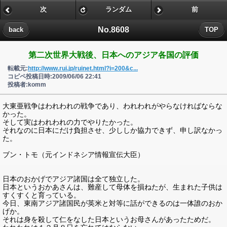
次
ランダム
前
No.8608
back
TOP
第二次世界大戦後、日本へのアジア各国の評価
転載元:
http://www.rui.jp/ruinet.html?i=200&c...
コピペ投稿日時:2009/06/06 22:41
投稿者:komm
大東亜戦争はわれわれの戦争であり、われわれがやらなければならな
かった。
そして実はわれわれの力でやりたかった。
それなのに日本にだけ負担させ、少ししか協力できず、申し訳なかっ
た。
ブン・トモ（元インドネシア情報宣伝大臣）
日本のおかげでアジア諸国は全て独立した。
日本というおかあさんは、難産して母体を損ねたが、生まれた子供は
すくすくと育っている。
今日、東南アジア諸国民が英米と対等に話ができるのは一体誰のおか
げか。
それは身を殺して仁をなした日本というお母さんがあったためだ。