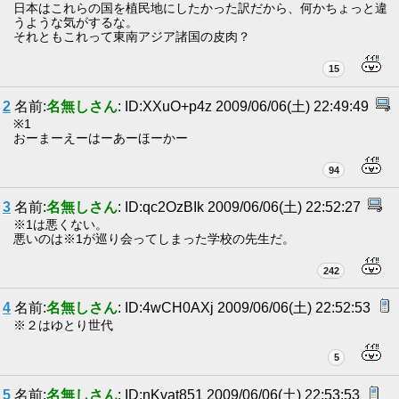
日本はこれらの国を植民地にしたかった訳だから、何かちょっと違
うような気がするな。
それともこれって東南アジア諸国の皮肉？
15
2
名前:
名無しさん
: ID:XXuO+p4z 2009/06/06(土) 22:49:49
※1
おーまーえーはーあーほーかー
94
3
名前:
名無しさん
: ID:qc2OzBIk 2009/06/06(土) 22:52:27
※1は悪くない。
悪いのは※1が巡り会ってしまった学校の先生だ。
242
4
名前:
名無しさん
: ID:4wCH0AXj 2009/06/06(土) 22:52:53
※２はゆとり世代
5
5
名前:
名無しさん
: ID:nKvat851 2009/06/06(土) 22:53:53