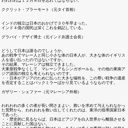
われわれは１２月８日を忘れてはならない。
ククリット・プラーモート（元タイ首相）
インドの独立は日本のおかげで３０年早まった。
インド４億の国民は深くこれを銘記している。
グラバイ・デザイ博士（元インド弁護士会長）
どうして日本は謝るのでしょうか。
あの戦争でマレー人と同じ小さな体の日本人が、大きな体のイギリス
人を追い払ったのではないですか。
その結果、マレーシアは独立できました。
大東亜戦争なくして、マレーシアもシンガポールも、その他の東南ア
ジア諸国の独立も考えられないのです。
・・日本がアジアのために払った大きな犠牲を、この尊い戦争の遺産
を否定することはバックミラーばかり見ているようなものです。
ガザリー・シェファー（元マレーシア外相）
われわれの多くの者が長い間さまよい、救いを求めて与えられなかっ
た荒野から、われわれを救い出してくれたのは、東洋の指導国家日本
であった。
・・歴史的に見るならば、日本ほどアジアを白人世界から離脱させる
ことに貢献した国はない。