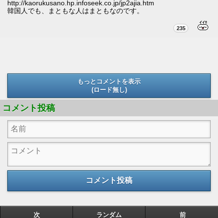
http://kaorukusano.hp.infoseek.co.jp/jp2ajia.htm
韓国人でも、まともな人はまともなのです。
235
もっとコメントを表示
(ロード無し)
(ロード無し)
コメント投稿
コメント投稿
次
ランダム
前