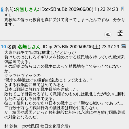
9
名前:
名無しさん
: ID:cx5BhuBb 2009/06/06(土) 23:24:23
※１
糞教師の偏った教育を真に受けて育ってしまったんですね。分かり
ます。
61
10
名前:
名無しさん
: ID:qc2OzBIk 2009/06/06(土) 23:37:29
大東亜戦争で“日本は敗北した”というが
負けたのはむしろイギリスを始めとする植民地を持っていた欧米列
強諸国である。
その証拠に彼らはこの戦争によって植民地を全て失ったではない
か。
クラウゼヴィッツの
“戦争の勝敗はその目的の達成によって決まる。”
とする戦争論に当てはめてみると
日本は戦闘に敗れて戦争目的を達成した。
敗れてこそ目覚めるそして戦闘そのものには敗北したが戦いに勝利
したのはむしろ日本である。
彼こそ勝利したのであり日本の戦争こそ「聖なる戦い」であった。
二百数十万もの戦闘行為の犠牲者は確かに還らない。
が、靖国や護国といった祭祀施設に祀られ永遠に生き続け国民尊崇
の対象となるのだ。
朴 鉄柱 (大韓民国 韓日文化研究所)