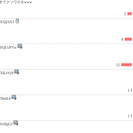
きてクソワロタwww
5
H32pVA3
8
NFQUcPVw
12
XlLeVy9
1
s59shL0
1
9/vHpGJ