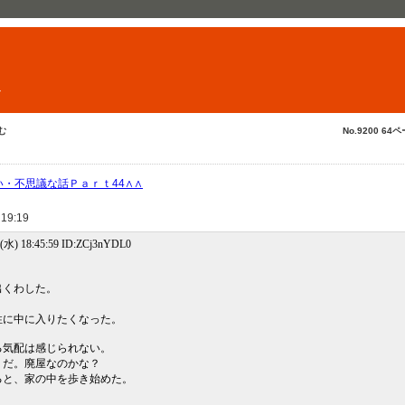
ト
む
No.9200 64ペ
い・不思議な話Ｐａｒｔ44∧∧
 19:19
(水) 18:45:59 ID:ZCj3nYDL0
出くわした。
？
性に中に入りたくなった。
る気配は感じられない。
うだ。廃屋なのかな？
ると、家の中を歩き始めた。