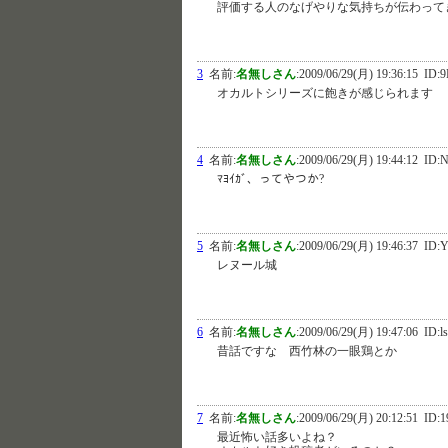
評価する人のなげやりな気持ちが伝わって
3
名前:
名無しさん
:
2009/06/29(月) 19:36:15
ID:9
オカルトシリーズに飽きが感じられます
4
名前:
名無しさん
:
2009/06/29(月) 19:44:12
ID:
ﾏﾖｲｶﾞ、ってやつか?
5
名前:
名無しさん
:
2009/06/29(月) 19:46:37
ID:Y
レヌール城
6
名前:
名無しさん
:
2009/06/29(月) 19:47:06
ID:l
昔話ですな 西竹林の一眼鶏とか
7
名前:
名無しさん
:
2009/06/29(月) 20:12:51
ID:1
最近怖い話多いよね？