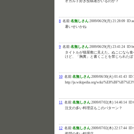
オカルト好き投稿者がいるのか？
8
名前:
名無しさん
:
2009/06/29(月) 21:28:09
ID:a
暑いせいかね
9
名前:
名無しさん
:
2009/06/29(月) 23:41:24
ID:b
タイトルが猫屋敷に見えた。ぬこになら食
けど、「胸糞」と書くことを禁じられたぼ
10
名前:
名無しさん
:
2009/06/30(火) 01:41:43
ID:
http://ja.wikipedia.org/wiki/%E8%BF%B
11
名前:
名無しさん
:
2009/07/02(木) 14:46:14
ID:
注文の多い料理店もこのパターン？
12
名前:
名無しさん
:
2009/07/02(木) 22:17:44
ID:
弔問の多い料理店