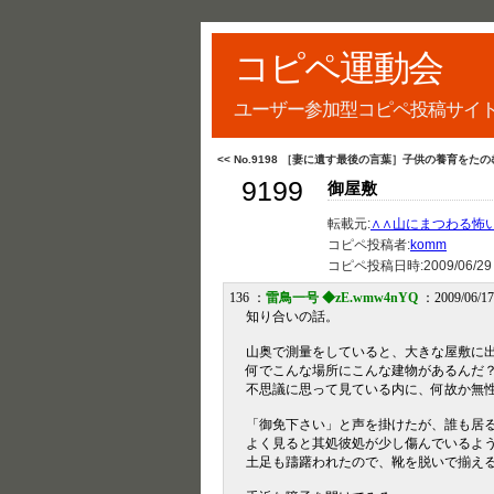
コピペ運動会
ユーザー参加型コピペ投稿サイ
<< No.9198 ［妻に遺す最後の言葉］子供の養育をたの
9199
御屋敷
転載元:
∧∧山にまつわる怖
コピペ投稿者:
komm
コピペ投稿日時:
2009/06/29
136 ：
雷鳥一号 ◆zE.wmw4nYQ
：2009/06/17
知り合いの話。
山奥で測量をしていると、大きな屋敷に
何でこんな場所にこんな建物があるんだ
不思議に思って見ている内に、何故か無
「御免下さい」と声を掛けたが、誰も居
よく見ると其処彼処が少し傷んでいるよ
土足も躊躇われたので、靴を脱いで揃え