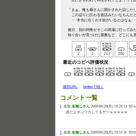
主にさらわれて料理されてしまうって
「まぁ、俺も爺さんに聞かされた話しだ
この辺りに伝わる昔話みたいなもんだ
･･･本当に出くわす奴がいるとはなぁ･･
後日、別の同僚がそこの現場に行ってみ
知り合いが見つけた屋敷など、どこにも
2
1
213
200
最近のコピペ評価状況
個別URL
twitterで呟く
コメント一覧
1
名前:
名無しさん
:
2009/06/29(月) 19:28:13
ID:w
誰だよホンワカしてるヤツｗｗｗｗｗ
2
名前:
名無しさん
:
2009/06/29(月) 19:33:36
ID:0