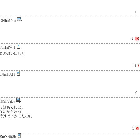
0
QNlm1/rm
4
FvHaPv+I
るの思い出した
1
pNar18cH
0
fU9hVjDj
う話あるけど、
ないかと思う
行けばよかったのに
3
XmXr06fb