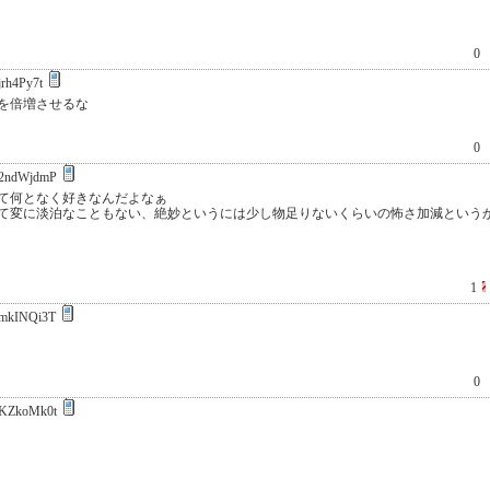
0
rh4Py7t
を倍増させるな
0
2ndWjdmP
て何となく好きなんだよなぁ
て変に淡泊なこともない、絶妙というには少し物足りないくらいの怖さ加減という
1
mkINQi3T
0
KZkoMk0t