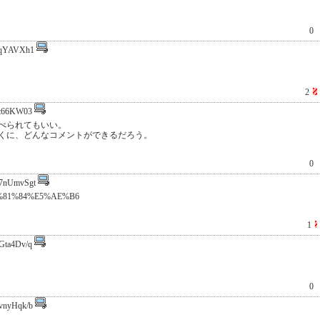
0
qYAVXh1
2
t66KW03
べられてもいい。
くに、どんなコメントができるだろう。
0
7nUmvSgt
7%E3%81%84%E5%AE%B6
1
Gta4Dv/q
0
vnyHqk/b