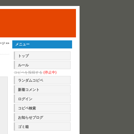
ージ >>
メニュー
トップ
ルール
コピペを投稿する
(停止中)
ランダムコピペ
新着コメント
ログイン
コピペ検索
お知らせブログ
ゴミ箱