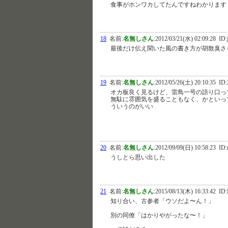
食事がホンワカしてたんですねわかります
18
名前:
名無しさん
:
2012/03/21(水) 02:09:28
ID:j
最後だけ伝え聞いた風の書き方が胡散臭さ
19
名前:
名無しさん
:
2012/05/26(土) 20:10:35
ID:
オカ板良く見るけど、雷鳥一号の語り口っ
無駄に雰囲気を盛ることもなく、かといっ
ういうのがいい
20
名前:
名無しさん
:
2012/09/09(日) 10:58:23
ID:
うしとら思い出した
21
名前:
名無しさん
:
2015/08/13(木) 16:33:42
ID:
知り合い、古参者「ウソだよ〜ん！」
別の同僚「はかりやがったな〜！」