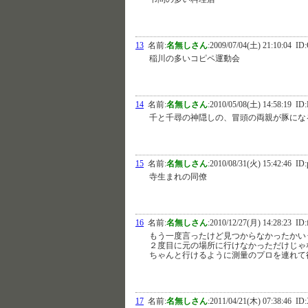
13
名前:
名無しさん
:
2009/07/04(土) 21:10:04
ID:
稲川の多いコピペ運動会
14
名前:
名無しさん
:
2010/05/08(土) 14:58:19
ID:
千と千尋の神隠しの、冒頭の両親が豚にな
15
名前:
名無しさん
:
2010/08/31(火) 15:42:46
ID:
寺生まれの同僚
16
名前:
名無しさん
:
2010/12/27(月) 14:28:23
ID:
もう一度言ったけど見つからなかったかい
２度目に元の場所に行けなかっただけじゃ
ちゃんと行けるように測量のプロを連れて
17
名前:
名無しさん
:
2011/04/21(木) 07:38:46
ID: