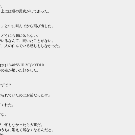
か。
、上には膳の用意がしてあった。
！」と中に叫んでから飛び出した。
、どうにも腑に落ちない。
でいるなんて、聞いたことがない。
て、人の住んでいる感じもしなかった。
(水) 18:46:55 ID:ZCj3nYDL0
参の者が驚いた顔をした。
かずで？
られていたのはお前だったぞ」
てくれた。
てな。
。
、何もなかったら大事だ。
うちに消えて居なくなるんだと。