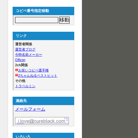
コピペ番号指定移動
リンク
運営者関係
運営者ブログ
今時名前メーカー
Offzon
2ch関係
お笑いコピペ選手権
2ちゃんねるベストヒット
その他
トラベルミン
連絡先
メールフォーム
いろいろ