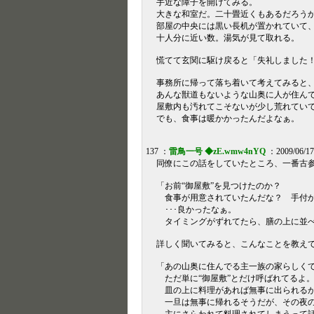
手近な障子を開けてみる。
大きな和室だ。二十畳近くもあるだろう
部屋の中央には黒い長机が置かれていて
十人分に近い数。湯気が見て取れる。
慌てて玄関に駆け戻ると「失礼しました
事務所に帰って落ち着いて考えてみると
あんな獣道もないような山奥に人が住ん
屋敷内も汚れてこそないが少し荒れてい
でも、食事は暖かかったんだよなぁ。
137 ：
雷鳥一号 ◆zE.wmw4nYQ
：2009/06/17
同僚にこの話をしていたところ、一番古
「お前“御屋敷”を見つけたのか？
食事が用意されていたんだな？ 手付
･･･良かったなぁ。
タイミングがずれてたら、膳の上に並べ
詳しく聞いてみると、こんなことを教え
「あの山奥に住んでる主一族の家らしく
ただ単に“御屋敷”とだけ呼ばれてるよ
皿の上に料理があれば無事に出られるが
一旦は無事に帰れるそうだが、その夜の