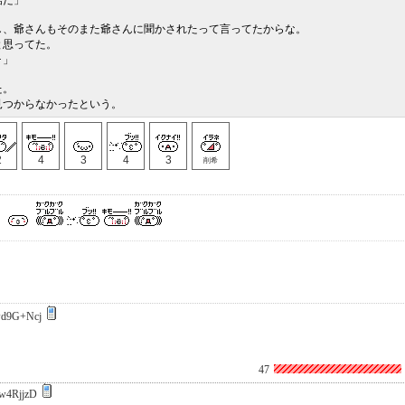
話だ」
し、爺さんもそのまた爺さんに聞かされたって言ってたからな。
と思ってた。
･」
た。
見つからなかったという。
2
4
3
4
3
削希
d9G+Ncj
47
w4RjjzD