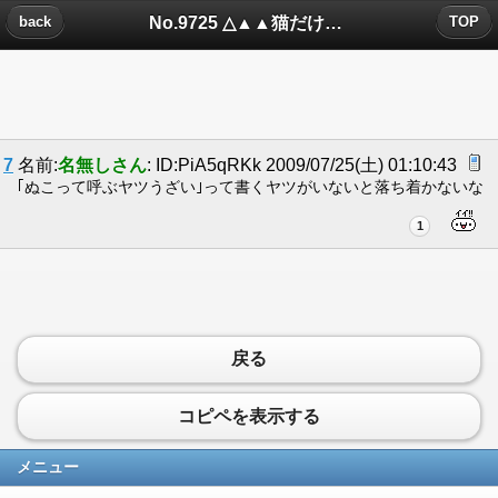
No.9725 △▲▲猫だけにみえるもの・14▲▲△についたコメント
back
TOP
7
名前:
名無しさん
: ID:PiA5qRKk 2009/07/25(土) 01:10:43
｢ぬこって呼ぶヤツうざい｣って書くヤツがいないと落ち着かないな
1
戻る
コピペを表示する
メニュー