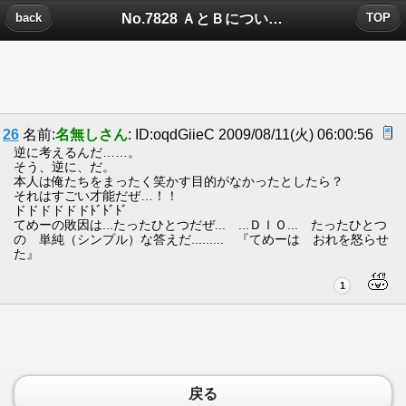
No.7828 ＡとＢについたコメント
back
TOP
26
名前:
名無しさん
: ID:oqdGiieC 2009/08/11(火) 06:00:56
逆に考えるんだ……。
そう、逆に、だ。
本人は俺たちをまったく笑かす目的がなかったとしたら？
それはすごい才能だぜ…！！
ドドドドドドﾄﾞﾄﾞﾄﾞ
てめーの敗因は...たったひとつだぜ... ...ＤＩＯ... たったひとつ
の 単純（シンプル）な答えだ......... 『てめーは おれを怒らせ
た』
1
戻る