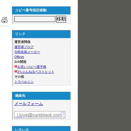
コピペ番号指定移動
リンク
運営者関係
運営者ブログ
今時名前メーカー
Offzon
2ch関係
お笑いコピペ選手権
2ちゃんねるベストヒット
その他
トラベルミン
連絡先
メールフォーム
いろいろ