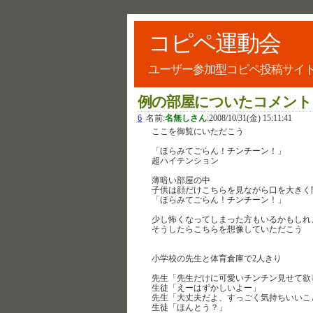
コピペ運動会
ユーザー参加型コピペ投稿サイ
例の部屋についたコメント
6
名前:
名無しさん
:
2008/10/31(金) 15:11:41
ここを御覧にいただこう
「ほらみてごらん！チンチーン！」
超ハイテンション
薄暗い部屋の中
子供は顔だけこちらを見ながら口を大きく
「ほらみてごらん！チンチーン！」
少し怖くなってしまった方もいるかもしれ
そうしたらこちらを想像していただこう
小学校の先生と体育倉庫で2人きり
先生「先生だけに可愛いチンチン見せて欲
生徒「えーはずかしいよー」
先生「大丈夫だよ、すっごく気持ちいいこ
生徒「ほんとう？」