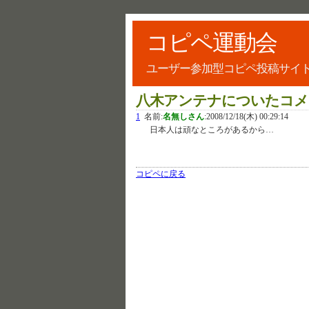
コピペ運動会
ユーザー参加型コピペ投稿サイ
八木アンテナについたコメ
1
名前:
名無しさん
:
2008/12/18(木) 00:29:14
日本人は頑なところがあるから…
コピペに戻る