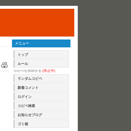
メニュー
トップ
ルール
コピペを投稿する
(停止中)
ランダムコピペ
新着コメント
ログイン
コピペ検索
お知らせブログ
ゴミ箱