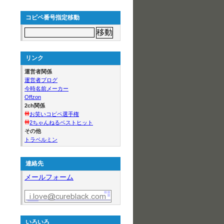
コピペ番号指定移動
リンク
運営者関係
運営者ブログ
今時名前メーカー
Offzon
2ch関係
お笑いコピペ選手権
2ちゃんねるベストヒット
その他
トラベルミン
連絡先
メールフォーム
いろいろ