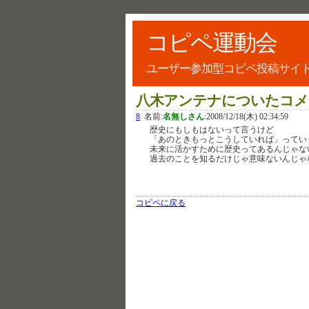
コピペ運動会
ユーザー参加型コピペ投稿サイ
八木アンテナについたコメ
8
名前:
名無しさん
:
2008/12/18(木) 02:34:59
歴史にもしもはないって言うけど
「あのときもっとこうしていれば」ってい
未来に活かすために歴史ってあるんじゃな
過去のことを知るだけじゃ意味ないんじゃ
コピペに戻る