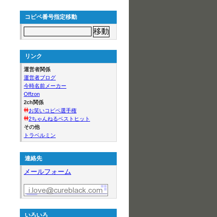
コピペ番号指定移動
リンク
運営者関係
運営者ブログ
今時名前メーカー
Offzon
2ch関係
お笑いコピペ選手権
2ちゃんねるベストヒット
その他
トラベルミン
連絡先
メールフォーム
いろいろ