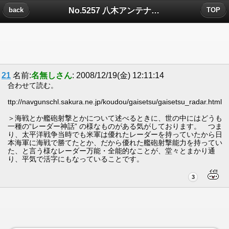
No.5257 八木アンテナについたコメント
back
TOP
21
名前:
名無しさん
: 2008/12/19(金) 12:11:14
合わせて読む。
ttp://navgunschl.sakura.ne.jp/koudou/gaisetsu/gaisetsu_radar.html
＞海戦とか艦砲射撃とかについて述べるときに、世の中にはどうも
一種の“レーダー神話” の様なものがある気がしております。 つま
り、太平洋戦争当時でも米軍は優れたレーダーを持っていたから日
本海軍に海戦で勝てたとか、だから優れた艦砲射撃能力を持ってい
た、と言う様なレーダー万能・全能的なことが、堂々とまかり通
り、平気で活字にもなっていることです。
3