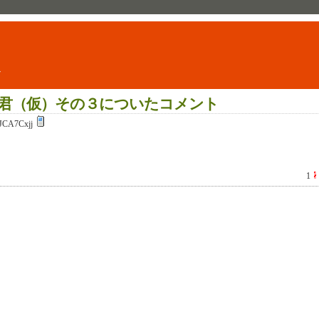
ト
君（仮）その３についたコメント
JCA7Cxjj
1