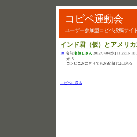
コピペ運動会
ユーザー参加型コピペ投稿サイ
インド君（仮）とアメリカ
18
名前:
名無しさん
:
2012/07/04(水) 11:25:16
ID:
米15
コンビニおにぎりでもお茶漬けは出来る
コピペに戻る