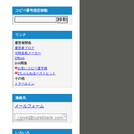
コピペ番号指定移動
リンク
運営者関係
運営者ブログ
今時名前メーカー
Offzon
2ch関係
お笑いコピペ選手権
2ちゃんねるベストヒット
その他
トラベルミン
連絡先
メールフォーム
いろいろ