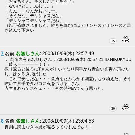
「お兄ちゃん、キスしたことある？」
「ないけど……んむっ…」
「んん……なんかおいしー」
「そうだな、デリシャスだな」
「デリシャスデリシャスだね」
（以下省略されました。続きを読むにはデリシャスデリシャスと書
き込んで下さい
15
7
名前:
名無しさん
: 2008/10/09(木) 22:57:49
： 創造力有る名無しさん：2008/10/09(木) 20:57:21 ID:NIKUKYUU
「破ぁーーーーー！！」
振り返ると後ろにTさんが！いきなり両手から青白い光弾が飛びだ
し、妹を吹き飛ばした
「これで安心だな・・・童貞をたぶらかす幽霊はもう消えた」そう
呟いて片手でタバコに火をつけるTさん。
寺生まれってスゲェ・・・その時初めてそう思った。
30
8
名前:
名無しさん
: 2008/10/09(木) 23:04:53
真剣に読まなきゃ男が廃るってなもんでぃ！！