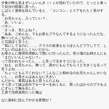
夕食の時も気まずいふいんき（ｒｙが流れていたので、とっとと食っ
て自分の部屋に戻った。
しばらく漫画を読んでいると、「コンコン」とドアをたたく音がす
る。
「お兄ちゃん、入っていい？」
「あ、いいよ」
バタン。
「さっき、見たよね？」
「ああ、ごめんな。でもお前もブラなんてするようになったんだな。
胸ぺったんこなのに」
と冗談ぽく言うと、
「気にしてるのに……。クラスの友達ももうほとんどブラしてて、し
てないのはあたしくらいだから、
お母さんに無理矢理頼んで買いに行ったんだ。売り場のお姉さんにも
『まだいいんじゃない？』
って言われちゃったし…」と言って泣きそうになった。
「ねえ、お兄ちゃん。胸って、誰かにもんでもらうと大きくなるって
言うよね……」
「ちょっともんでくれない？こんなこと頼めるのお兄ちゃんしかいな
いし…。お母さんはあんなに大きい
んだから、素質はあると思うんだよね………」
そう言って妹は自分でセーターをめくると、買ったばかりのブラを上
にずらして胸を出した。
工房で当然道程だった俺は
なに真剣に読んでやがる変態が！