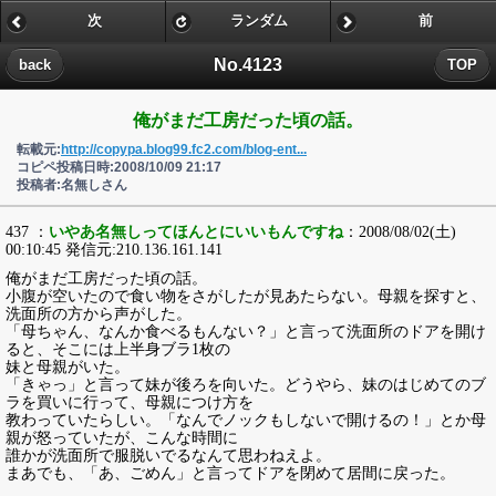
次
ランダム
前
No.4123
back
TOP
俺がまだ工房だった頃の話。
転載元:
http://copypa.blog99.fc2.com/blog-ent...
コピペ投稿日時:2008/10/09 21:17
投稿者:名無しさん
437 ：
いやあ名無しってほんとにいいもんですね
：2008/08/02(土)
00:10:45 発信元:210.136.161.141
俺がまだ工房だった頃の話。
小腹が空いたので食い物をさがしたが見あたらない。母親を探すと、
洗面所の方から声がした。
「母ちゃん、なんか食べるもんない？」と言って洗面所のドアを開け
ると、そこには上半身ブラ1枚の
妹と母親がいた。
「きゃっ」と言って妹が後ろを向いた。どうやら、妹のはじめてのブ
ラを買いに行って、母親につけ方を
教わっていたらしい。「なんでノックもしないで開けるの！」とか母
親が怒っていたが、こんな時間に
誰かが洗面所で服脱いでるなんて思わねえよ。
まあでも、「あ、ごめん」と言ってドアを閉めて居間に戻った。